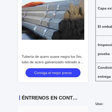
Capa ext
El embal
Inspecc
prueba
Tubería de acero suave negra los 5m,
tubo de acero galvanizado retirado a
frío ASME SA179/SA179M del carbono
Condici
Consiga el mejor precio
entrega
ÉNTRENOS EN CONTACTO CON
Uso: