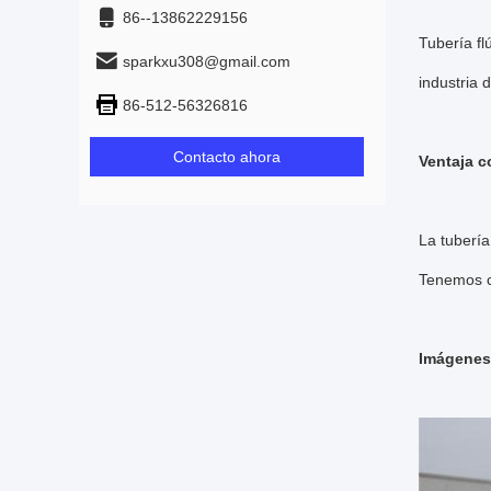
86--13862229156
Tubería fl
sparkxu308@gmail.com
industria d
86-512-56326816
Contacto ahora
Ventaja c
La tubería
Tenemos co
Imágenes 