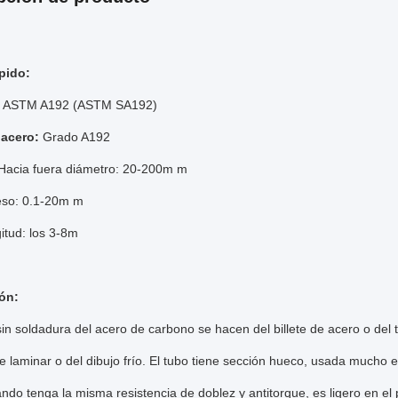
ápido:
ASTM A192 (ASTM SA192)
acero:
Grado A192
Hacia fuera diámetro: 20-200m m
so: 0.1-20m m
itud: los 3-8m
ón:
sin soldadura del acero de carbono se hacen del billete de acero o del
de laminar o del dibujo frío. El tubo tiene sección hueco, usada mucho
ando tenga la misma resistencia de doblez y antitorque, es ligero en 