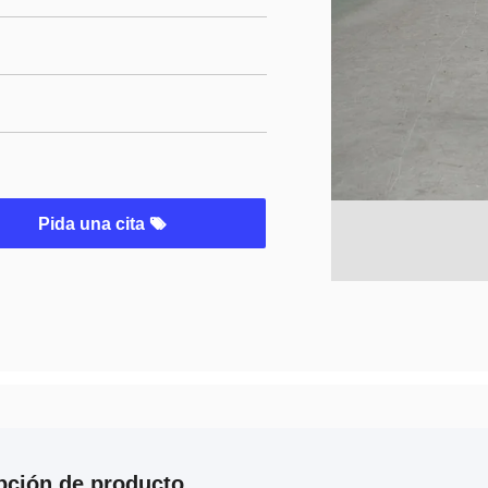
Pida una cita
pción de producto