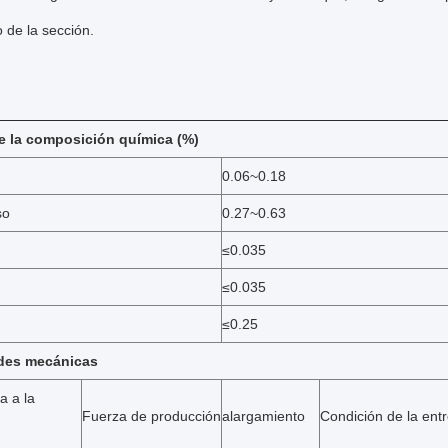
 de la sección.
e la composición química (%)
0.06~0.18
so
0.27~0.63
≤0.035
≤0.035
≤0.25
des mecánicas
a a la
Fuerza de producción
alargamiento
Condición de la ent