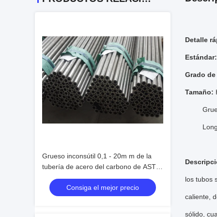
Detalle r
Estándar:
Grado de 
Tamaño:
Grue
Long
Grueso inconsútil 0,1 - 20m m de la
Descripci
tubería de acero del carbono de ASTM
A192 para el cambiador de calor
los tubos 
Consiga el mejor precio
caliente, 
sólido, cu