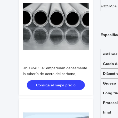
≥325Mpa
Especific
estánda
Grado d
JIS G3459 4" emparedan densamente
Diámetro
la tubería de acero del carbono,
tubería de acero inconsútil de la
Grueso
Consiga el mejor precio
aleación S32750/S32760
Longitu
Protecci
final