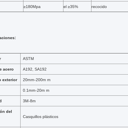
≥180Mpa
el ≥35%
recocido
aciones:
r
ASTM
e acero
A192, SA192
 exterior
20mm-200m m
0.1mm-20m m
d
3M-8m
ón del
Casquillos plásticos