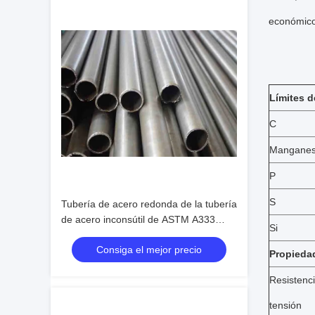
económico
Límites d
C
Mangane
P
S
Tubería de acero redonda de la tubería
de acero inconsútil de ASTM A333
Si
para la entrega del líquido de la
Consiga el mejor precio
presión baja
Propieda
Resistenci
tensión