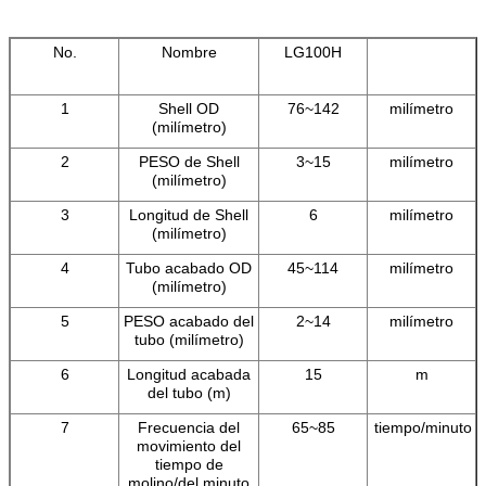
No.
Nombre
LG100H
1
Shell OD
76~142
milímetro
(milímetro)
2
PESO de Shell
3~15
milímetro
(milímetro)
3
Longitud de Shell
6
milímetro
(milímetro)
4
Tubo acabado OD
45~114
milímetro
(milímetro)
5
PESO acabado del
2~14
milímetro
tubo (milímetro)
6
Longitud acabada
15
m
del tubo (m)
7
Frecuencia del
65~85
tiempo/minuto
movimiento del
tiempo de
molino/del minuto