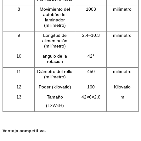
8
Movimiento del
1003
milímetro
autobús del
laminador
(milímetro)
9
Longitud de
2.4~10.3
milímetro
alimentación
(milímetro)
10
ángulo de la
42°
rotación
11
Diámetro del rollo
450
milímetro
(milímetro)
12
Poder (kilovatio)
160
Kilovatio
13
Tamaño
42×6×2.6
m
(L×W×H)
Ventaja competitiva: