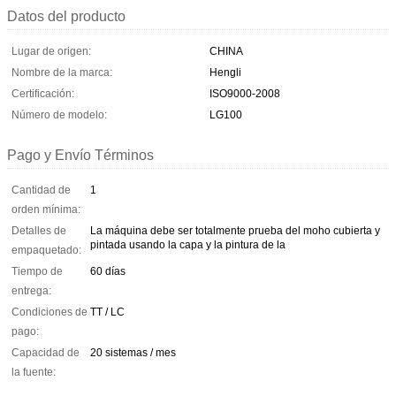
Datos del producto
Lugar de origen:
CHINA
Nombre de la marca:
Hengli
Certificación:
ISO9000-2008
Número de modelo:
LG100
Pago y Envío Términos
Cantidad de
1
orden mínima:
Detalles de
La máquina debe ser totalmente prueba del moho cubierta y
pintada usando la capa y la pintura de la
empaquetado:
Tiempo de
60 días
entrega:
Condiciones de
TT / LC
pago:
Capacidad de
20 sistemas / mes
la fuente: