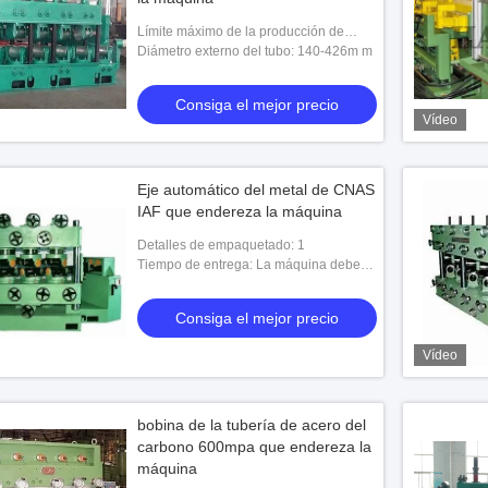
Límite máximo de la producción de
material: 1100MPA
Diámetro externo del tubo: 140-426m m
Consiga el mejor precio
Vídeo
Eje automático del metal de CNAS
IAF que endereza la máquina
Detalles de empaquetado: 1
Tiempo de entrega: La máquina debe
ser totalmente prueba del moho cubierta
y pintada usando la capa de la prueba
Consiga el mejor precio
del mo
Vídeo
bobina de la tubería de acero del
carbono 600mpa que endereza la
máquina