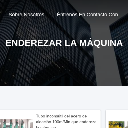
Sobre Nosotros
Éntrenos En Contacto Con
ENDEREZAR LA MÁQUINA
Tubo inconsútil del acero de
aleación 100m/Min que endereza
la máquina