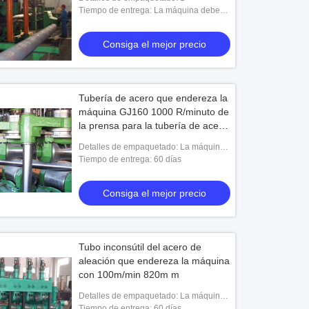
Tiempo de entrega: La máquina debe
ser totalmente prueba del moho cubierta
y pintada usando la capa y la pintura de
Consiga el mejor precio
la
Tubería de acero que endereza la
máquina GJ160 1000 R/minuto de
la prensa para la tubería de acero
suave
Detalles de empaquetado: La máquina
debe ser totalmente prueba del moho
Tiempo de entrega: 60 días
cubierta y pintada usando la capa y la
pintura de la
Consiga el mejor precio
Tubo inconsútil del acero de
aleación que endereza la máquina
con 100m/min 820m m
Detalles de empaquetado: La máquina
debe ser totalmente prueba del moho
Tiempo de entrega: 60 días