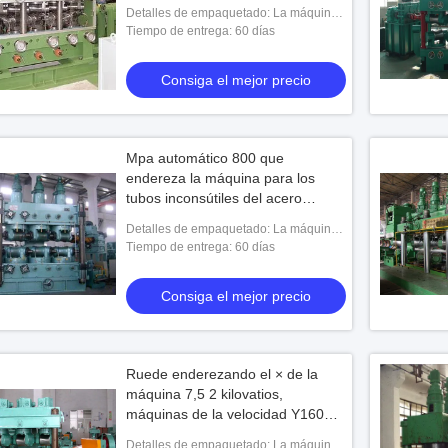
Detalles de empaquetado: La máquina
debe ser totalmente prueba del moho
Tiempo de entrega: 60 días
cubierta y pintada usando la capa de la
prueba del mo
Consiga el mejor precio
Mpa automático 800 que
endereza la máquina para los
tubos inconsútiles del acero
inoxidable
Detalles de empaquetado: La máquina
debe ser totalmente prueba del moho
Tiempo de entrega: 60 días
cubierta y pintada usando la capa y la
pintura de la
Consiga el mejor precio
Ruede enderezando el × de la
máquina 7,5 2 kilovatios,
máquinas de la velocidad Y160M-
6
Detalles de empaquetado: La máquina