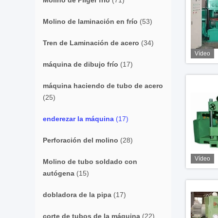
Molino de Pilger frío
(71)
Molino de laminación en frío
(53)
Tren de Laminación de acero
(34)
Vídeo
máquina de dibujo frío
(17)
máquina haciendo de tubo de acero
(25)
enderezar la máquina
(17)
Perforación del molino
(28)
Vídeo
Molino de tubo soldado con
autógena
(15)
dobladora de la pipa
(17)
corte de tubos de la máquina
(22)