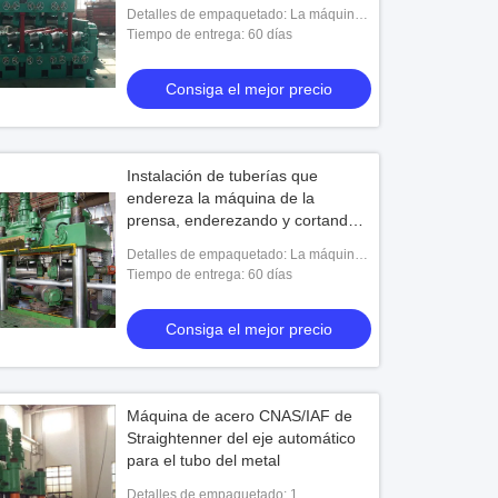
600 Mpa
Detalles de empaquetado: La máquina
debe ser totalmente prueba del moho
Tiempo de entrega: 60 días
cubierta y pintada usando la capa y la
pintura de la
Consiga el mejor precio
Instalación de tuberías que
endereza la máquina de la
prensa, enderezando y cortando
Mmachine
Detalles de empaquetado: La máquina
debe ser totalmente prueba del moho
Tiempo de entrega: 60 días
cubierta y pintada usando la capa y la
pintura de la
Consiga el mejor precio
Máquina de acero CNAS/IAF de
Straightenner del eje automático
para el tubo del metal
Detalles de empaquetado: 1