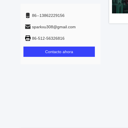
86--13862229156
sparkxu308@gmail.com
86-512-56326816
Contacto ahora