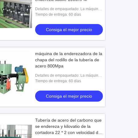
Detalles de empaquetado: La máquina
debe ser totalmente prueba del moho
Tiempo de entrega: 60 días
cubierta y pintada usando la capa de la
prueba del mo
Consiga el mejor precio
máquina de la enderezadora de la
chapa del rodillo de la tubería de
acero 800Mpa
Detalles de empaquetado: La máquina
debe ser totalmente prueba del moho
Tiempo de entrega: 60 días
cubierta y pintada usando la capa de la
prueba del mo
Consiga el mejor precio
Tubería de acero del carbono que
se endereza y kilovatio de la
cortadora 22 * 2 con velocidad de