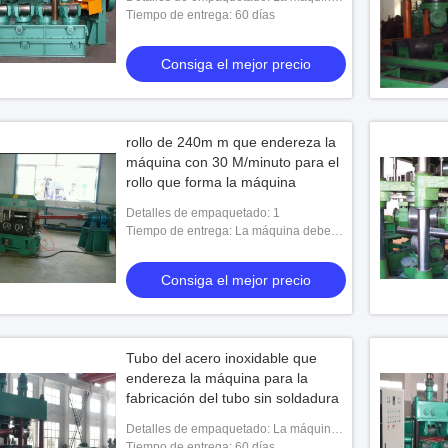
debe ser totalmente prueba del moho
Tiempo de entrega: 60 días
cubierta y pintada usando la capa y la
pintura de la
Consiga el mejor precio
rollo de 240m m que endereza la
máquina con 30 M/minuto para el
rollo que forma la máquina
Detalles de empaquetado: 1
Tiempo de entrega: La máquina debe
ser totalmente prueba del moho cubierta
uberías que endereza la
y pintada usando la capa y la pintura de
Consiga el mejor precio
rensa
la
 el mejor precio
Tubo del acero inoxidable que
endereza la máquina para la
fabricación del tubo sin soldadura
Detalles de empaquetado: La máquina
debe ser totalmente prueba del moho
Tiempo de entrega: 60 días