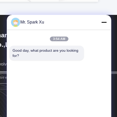
Mr. Spark Xu
angjiagang Hengli Technology
3:54 AM
.,Ltd
Good day, what product are you looking 
for?
volveremos cuanto antes.
firme para arriba