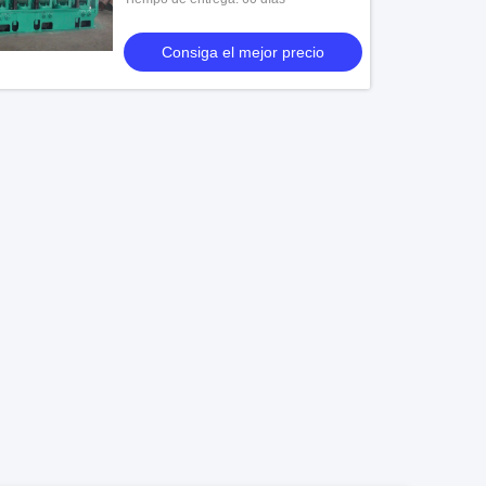
cubierta y pintada usando la capa y la
pintura de la
Consiga el mejor precio