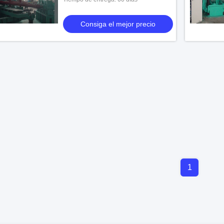
cubierta y pintada usando la capa y la
pintura de la
Consiga el mejor precio
1