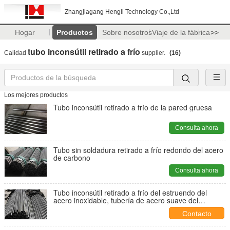
Zhangjiagang Hengli Technology Co.,Ltd
Hogar
Productos
Sobre nosotros
Viaje de la fábrica
>>
tubo inconsútil retirado a frío
Calidad
supplier.
(16)
Los mejores productos
Tubo inconsútil retirado a frío de la pared gruesa
Consulta ahora
Tubo sin soldadura retirado a frío redondo del acero
de carbono
Consulta ahora
Tubo inconsútil retirado a frío del estruendo del
acero inoxidable, tubería de acero suave del
carbono
Contacto