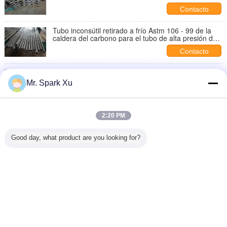
gruesa de la pared
Contacto
Tubo inconsútil retirado a frío Astm 106 - 99 de la
caldera del carbono para el tubo de alta presión de
la caldera
Contacto
Alta precisión galvanizada inconsútil retirada a frío
los 8m del tubo de acero AISI1020 para la industria
Mr. Spark Xu
Contacto
Tubo sin soldadura del acero inoxidable del grado B
2:20 PM
Sch40 de Astm A106 con la certificación del ISO
Contacto
Good day, what product are you looking for?
1 / 2
Cambie la lengua
Spanish