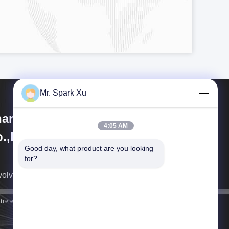
Mr. Spark Xu
angjiagang Hengli Technology
4:05 AM
.,Ltd
Good day, what product are you looking 
for?
volveremos cuanto antes.
firme para arriba