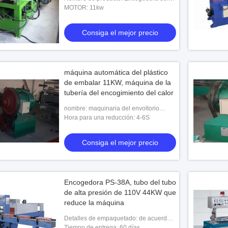
tubo
MOTOR: 11kw
Consiga el mejor precio
máquina automática del plástico
de embalar 11KW, máquina de la
tubería del encogimiento del calor
nombre: maquinaria del envoltorio
retractor
Hora para una reducción: 4-6S
tubo automático
Consiga el mejor precio
 el mejor precio
Encogedora PS-38A, tubo del tubo
de alta presión de 110V 44KW que
reduce la máquina
Detalles de empaquetado: de acuerdo a
las solicitudes de los clientes
Tiempo de entrega: 60 días