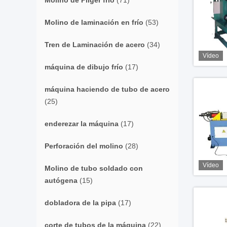
Molino de Pilger frío
(71)
Molino de laminación en frío
(53)
Tren de Laminación de acero
(34)
Vídeo
máquina de dibujo frío
(17)
máquina haciendo de tubo de acero
(25)
enderezar la máquina
(17)
Perforación del molino
(28)
Vídeo
Molino de tubo soldado con
autógena
(15)
dobladora de la pipa
(17)
corte de tubos de la máquina
(22)