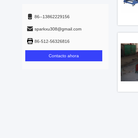
86--13862229156
sparkxu308@gmail.com
86-512-56326816
Contacto ahora