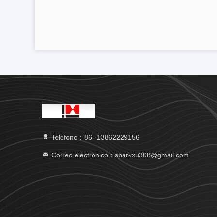
Teléfono：86--13862229156
Correo electrónico：sparkxu308@gmail.com