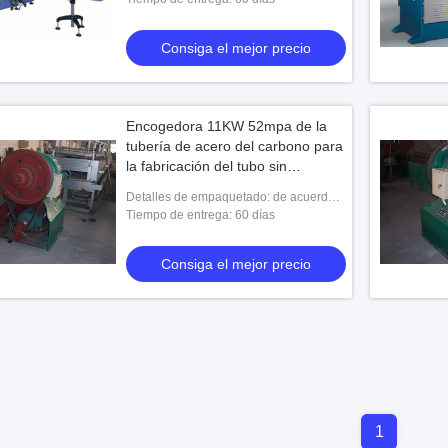
Consiga el mejor precio
Encogedora 11KW 52mpa de la
tubería de acero del carbono para
la fabricación del tubo sin
soldadura
Detalles de empaquetado: de acuerdo a
las solicitudes de los clientes
Tiempo de entrega: 60 días
Consiga el mejor precio
1