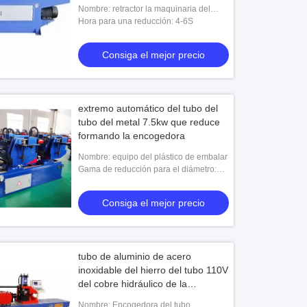
producción
Nombre: retractor la maquinaria del
envoltorio
Hora para una reducción: 4-6S
Consiga el mejor precio
extremo automático del tubo del
tubo del metal 7.5kw que reduce
formando la encogedora
Nombre: equipo del plástico de embalar
Gama de reducción para el diámetro:
12-25m m
Consiga el mejor precio
tubo de aluminio de acero
inoxidable del hierro del tubo 110V
del cobre hidráulico de la
encogedora
Nombre: Encogedora del tubo