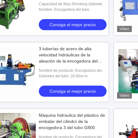
la máquina reduce el diámetro
Capacidad de Max.Shrinking (diámetro)
(milímetro): 51 milímetros
Nombre: Encogedora del tubo
Consiga el mejor precio
Vídeo
3 tuberías de acero de alta
velocidad hidráulicas de la
aleación de la encogedora del
tubo de la fase G400
Nombre de producto: Encogedora del
tubo hidráulico
Diámetro del tubo: 20-60m m
Consiga el mejor precio
Vídeo
Máquina hidráulica del plástico de
embalar del cilindro de la
encogedora 3 del tubo G800
Nombre de producto: Encogedora del