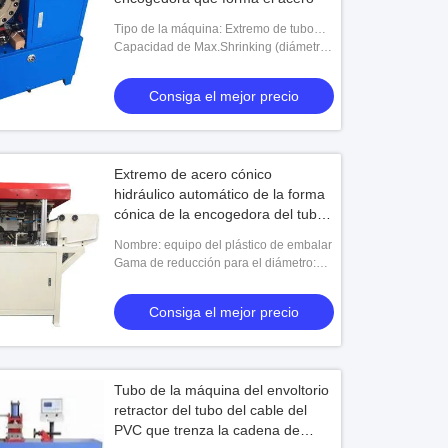
Tipo de la máquina: Extremo de tubo
que forma la máquina
Capacidad de Max.Shrinking (diámetro)
(milímetro): 80 milímetros
Consiga el mejor precio
Extremo de acero cónico
hidráulico automático de la forma
cónica de la encogedora del tubo
que reduce la formación
Nombre: equipo del plástico de embalar
Gama de reducción para el diámetro:
12-25m m
Consiga el mejor precio
Tubo de la máquina del envoltorio
retractor del tubo del cable del
PVC que trenza la cadena de