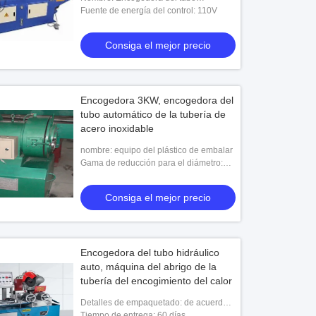
hidráulico
Fuente de energía del control: 110V
Consiga el mejor precio
Encogedora 3KW, encogedora del
tubo automático de la tubería de
acero inoxidable
nombre: equipo del plástico de embalar
Gama de reducción para el diámetro:
12-25m m
Consiga el mejor precio
Encogedora del tubo hidráulico
auto, máquina del abrigo de la
tubería del encogimiento del calor
Detalles de empaquetado: de acuerdo a
las solicitudes de los clientes
Tiempo de entrega: 60 días