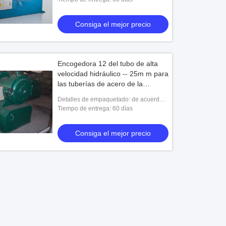
Consiga el mejor precio
Encogedora 12 del tubo de alta
velocidad hidráulico -- 25m m para
las tuberías de acero de la
aleación
Detalles de empaquetado: de acuerdo a
las solicitudes de los clientes
Tiempo de entrega: 60 días
Consiga el mejor precio