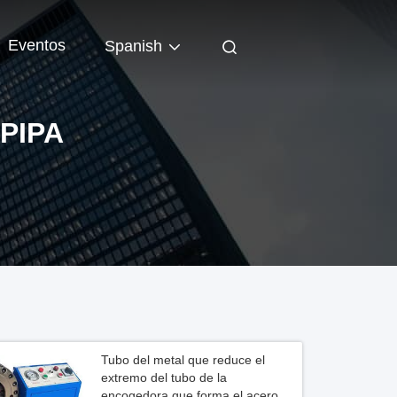
Eventos
Spanish
PIPA
Tubo del metal que reduce el
extremo del tubo de la
encogedora que forma el acero