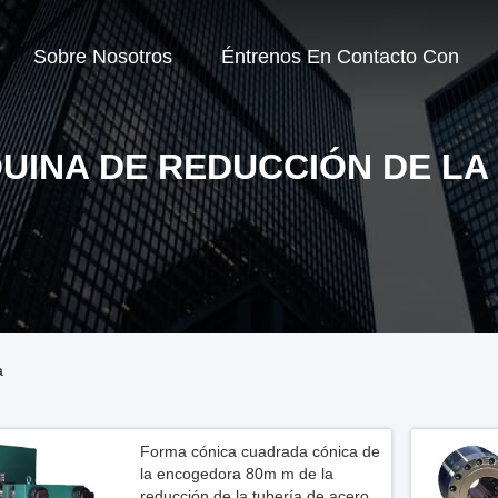
Sobre Nosotros
Éntrenos En Contacto Con
UINA DE REDUCCIÓN DE LA 
a
Forma cónica cuadrada cónica de
la encogedora 80m m de la
reducción de la tubería de acero