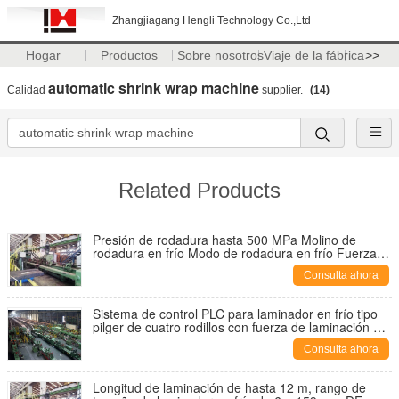
Zhangjiagang Hengli Technology Co.,Ltd
Hogar
Productos
Sobre nosotros
Viaje de la fábrica
>>
automatic shrink wrap machine
Calidad
supplier.
(14)
Related Products
Presión de rodadura hasta 500 MPa Molino de
rodadura en frío Modo de rodadura en frío Fuerza
de rodadura hasta 4500KN Equipo de rodadura de
Consulta ahora
tubos de acero
Sistema de control PLC para laminador en frío tipo
pilger de cuatro rodillos con fuerza de laminación de
hasta 4500KN para la fabricación de tubos metálicos
Consulta ahora
Longitud de laminación de hasta 12 m, rango de